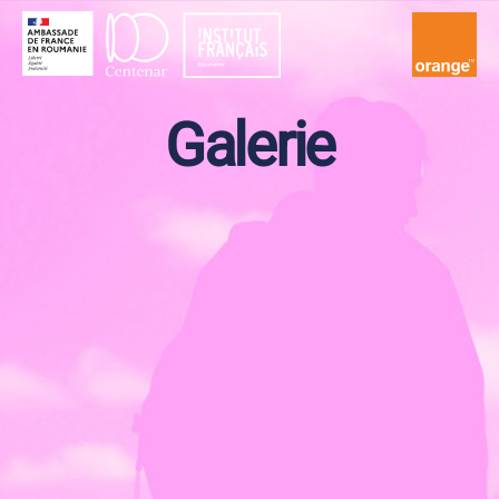
Festivalul
Filmului
Galerie
Francez