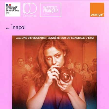
Festivalul
Filmului
← Înapoi
Francez