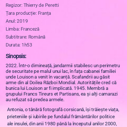
Regizor: Thierry de Peretti
Țara producție: Franța
Anul: 2019
Limba: Franceză
Subtitrare: Română
Durata: 1h53
Sinopsis:
2022. Într-o dimineață, jandarmii stabilesc un perimetru
de securitate pe malul unui lac, în fața cabanei familiei
unde Louison a venit în vacanță. Scafandrii au găsit
arme din al Doilea Război Mondial. Autoritățile cred că
bunica lui Louison ar fi implicată. 1945. Membră a
grupului Francs Tireurs et Partisans, ea și alți camarazi
au refuzat să predea armele.
Antonia, o tânără fotografă corsicană, își trăiește viața,
prieteniile și iubirile pe fundalul frământărilor politice
ale insulei, din anii 1980 până la începutul anilor 2000,