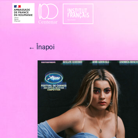
Festivalul
Filmului
Francez
← Înapoi