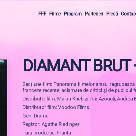
FFF
Filme
Program
Parteneri
Presă
Contac
DIAMANT BRUT 
Secțiune film: Panorama filmelor anului regrupează 
franceze recente, aclamate de critici și de publicul 
Distribuție film: Malou Khebizi, Idir Azougli, Andre
Distributor film: Voodoo Films
Gen: Dramă
Regizor: Agathe Riedinger
Țara producție: Franța