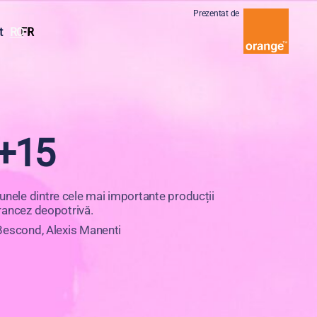
Prezentat de
t
RO
FR
+15
unele dintre cele mai importante producții
francez deopotrivă.
a Bescond, Alexis Manenti