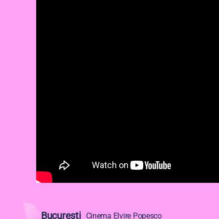
București
Cinema Elvire Popesco